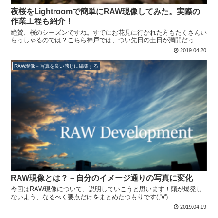
夜桜をLightroomで簡単にRAW現像してみた。実際の
作業工程も紹介！
絶賛、桜のシーズンですね。すでにお花見に行かれた方もたくさんい
らっしゃるのでは？こちら神戸では、つい先日の土日が満開だっ...
2019.04.20
RAW現像－写真を良い感じに編集する
RAW現像とは？－自分のイメージ通りの写真に変化
今回はRAW現像について、説明していこうと思います！頭が爆発し
ないよう、なるべく要点だけをまとめたつもりです(;'∀')...
2019.04.19