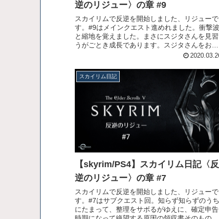
逆のリジュー〉の章 #9
スカイリムで反逆を開始しました、リジューで
す。#9はメインクエスト進めれました。衝撃
と縮地を覚えました。まさにスジタさんを見習
うがごとき成長であります。スジタさんをお分
かりの方は僕と友達になれます、よろしくどう
2020.03.2
ぞ。てなわけでリンク先の動画をお楽しみくだ
さい！
スカイリム日記
【skyrim/PS4】スカイリム日記〈反
逆のリジュー〉の章 #7
スカイリムで反逆を開始しました、リジューで
す。#7はサブクエスト回。知らず知らずのう
にたまって、整理をサボるがゆえに、確定申告
時期になって絶望する原因の領収書そのもので