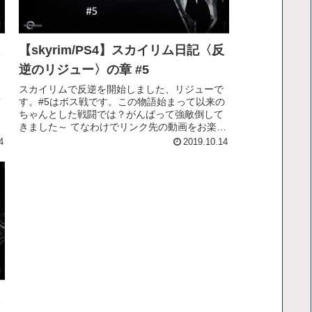
【skyrim/PS4】スカイリム日記〈反
逆のリジュー〉の章 #5
スカイリムで反逆を開始しました、リジューで
首
す。#5はボス戦です。この物語始まって以来の
ちゃんとした戦闘では？がんばって強敵倒して
きました～ てなわけでリンク先の動画をお楽し
を
みください！
4
2019.10.14