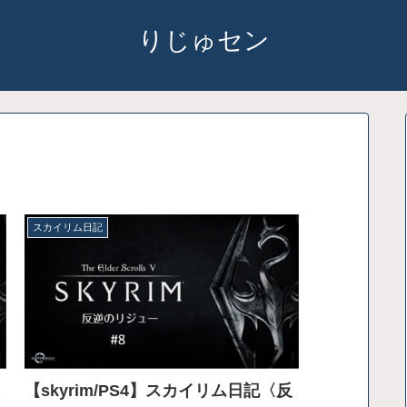
りじゅセン
スカイリム日記
【skyrim/PS4】スカイリム日記〈反