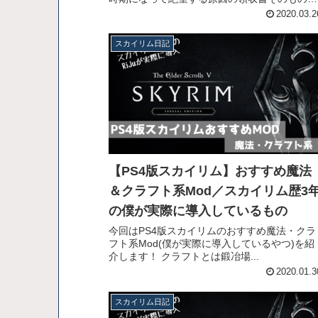
すわ、、 てなわけでリンク先の動画をお楽し
2020.03.2
ください！
スカイリム日記
【PS4版スカイリム】おすすめ魔法
＆クラフト系Mod／スカイリム歴3
の僕が実際に導入しているもの
今回はPS4版スカイリムのおすすめ魔法・クラ
フト系Mod(僕が実際に導入しているやつ)を紹
介します！ クラフトとは鍛冶場...
2020.01.3
スカイリム日記