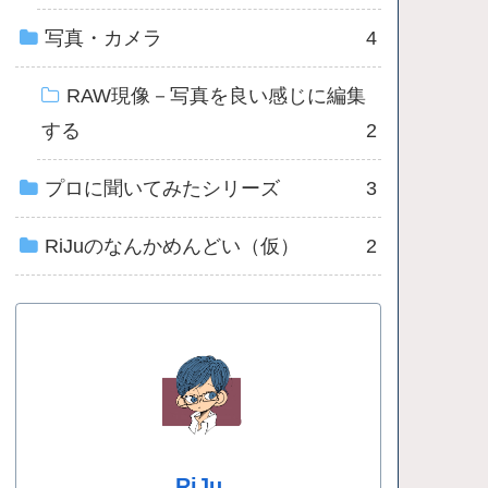
写真・カメラ
4
RAW現像－写真を良い感じに編集
する
2
プロに聞いてみたシリーズ
3
RiJuのなんかめんどい（仮）
2
RiJu