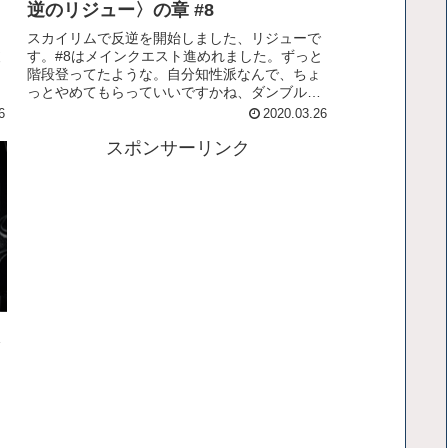
逆のリジュー〉の章 #8
スカイリムで反逆を開始しました、リジューで
波
す。#8はメインクエスト進めれました。ずっと
階段登ってたような。自分知性派なんで、ちょ
っとやめてもらっていいですかね、ダンブルド
ア風の老人4人組。その髭脱毛させるぞ。てなわ
6
2020.03.26
けでリンク先の動画をお楽しみください！
スポンサーリンク
ち