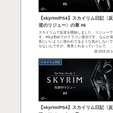
【skyrim/PS4】スカイリム日記〈反
逆のリジュー〉の章 #6
スカイリムで反逆を開始しました、リジューで
す。#6は初めてのドラゴン退治です。なんか
長にいいように使われてるような気がしないで
もないんですが、褒美くれるっていうんで、ま
ぁいいでしょう！ てなわけでリンク先の動画
2019.10.1
お楽しみください！
スカイリム日記
【skyrim/PS4】スカイリム日記〈反