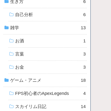
生き方
6
自己分析
6
雑学
13
お酒
1
言葉
3
お金
3
ゲーム・アニメ
18
FPS初心者のApexLegends
4
スカイリム日記
14