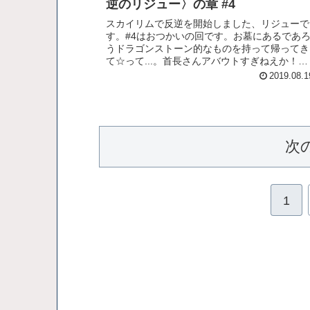
逆のリジュー〉の章 #4
スカイリムで反逆を開始しました、リジューで
す。#4はおつかいの回です。お墓にあるであ
うドラゴンストーン的なものを持って帰ってき
て☆って...。首長さんアバウトすぎねえか！？
てなわけでリンク先の動画をお楽しみくださ
2019.08.1
い！
次
1