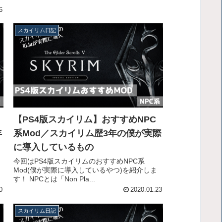
み
6
スカイリム日記
【PS4版スカイリム】おすすめNPC
年
系Mod／スカイリム歴3年の僕が実際
に導入しているもの
今回はPS4版スカイリムのおすすめNPC系
Mod(僕が実際に導入しているやつ)を紹介しま
す！ NPCとは「Non Pla...
0
2020.01.23
スカイリム日記