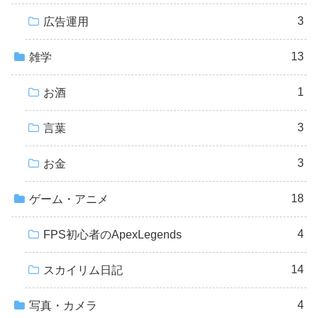
3
広告運用
13
雑学
1
お酒
3
言葉
3
お金
18
ゲーム・アニメ
4
FPS初心者のApexLegends
14
スカイリム日記
4
写真・カメラ